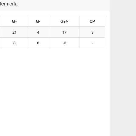
nfermeria
G+
G-
G+/-
CP
21
4
17
3
3
6
-3
-