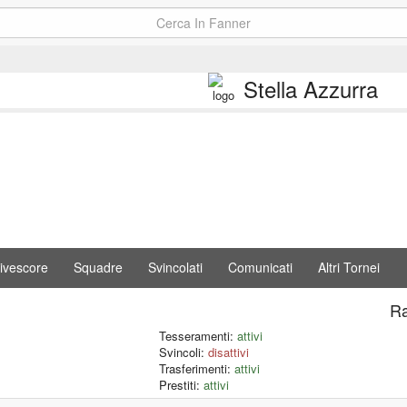
Stella Azzurra
ivescore
Squadre
Svincolati
Comunicati
Altri Tornei
Ra
Tesseramenti:
attivi
Svincoli:
disattivi
Trasferimenti:
attivi
Prestiti:
attivi