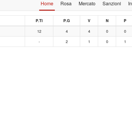
Home
Rosa
Mercato
Sanzioni
I
P.TI
P.G
V
N
P
12
4
4
0
0
-
2
1
0
1