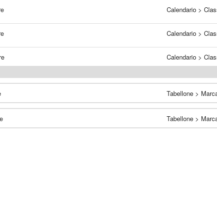
re
Calendario >
Clas
re
Calendario >
Clas
re
Calendario >
Clas
e
Tabellone >
Marca
e
Tabellone >
Marca