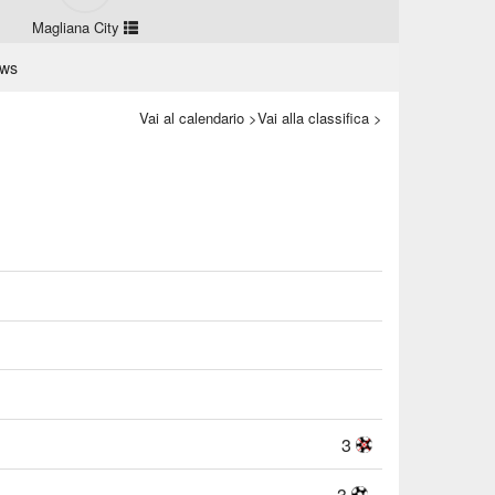
Magliana City
ws
Vai al calendario >
Vai alla classifica >
3
3