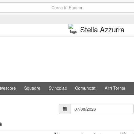
Stella Azzurra
ivescore
Squadre
Svincolati
Comunicati
Altri Tornei
ti